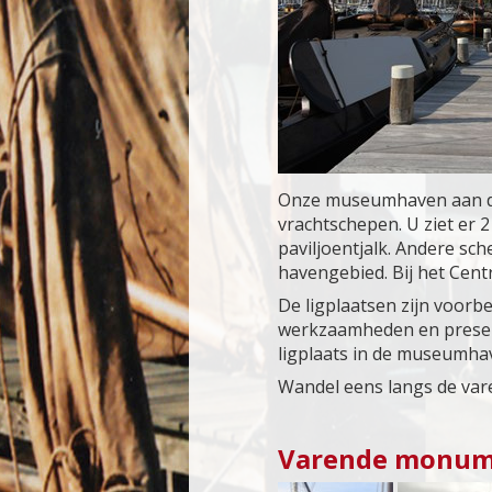
Onze museumhaven aan de w
vrachtschepen. U ziet er 2
paviljoentjalk. Andere sch
havengebied. Bij het Cen
De ligplaatsen zijn voorb
werkzaamheden en present
ligplaats in de museumha
Wandel eens langs de v
Varende monum