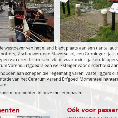
estoever van het eiland biedt plaats aan een tiental auth
 botters, 2 schouwen, een Staverse jol, een Groninger tjalk,
epen van onze historische vloot, waaronder tjalken, klippers
trum Varend Erfgoed is een werksteiger voor onderhoud aan
ehouden aan schepen die regelmatig varen. Vaste liggers dra
atie van het Centrum Varend Erfgoed. Momenteel hanteren 
ven.
arende monumenten in onze museumhaven.
Oók voor passa
enten