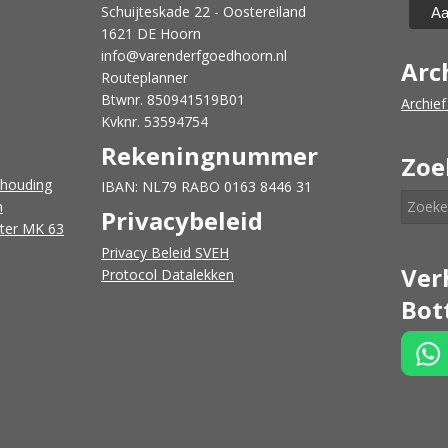
Schuijteskade 22 - Oostereiland
1621 DE Hoorn
info@varenderfgoedhoorn.nl
Arc
Routeplanner
Btwnr. 850941519B01
Archief
Kvknr. 53594754
Rekeningnummer
Zoe
dhouding
IBAN: NL79 RABO 0163 8446 31
n
Privacybeleid
tter MK 63
Privacy Beleid SVEH
Ver
Protocol Datalekken
Bot