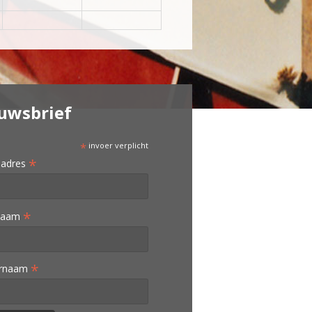
uwsbrief
*
invoer verplicht
*
ladres
*
naam
*
ernaam