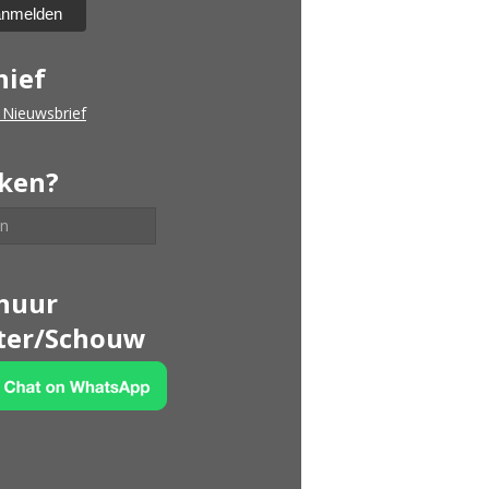
hief
 Nieuwsbrief
ken?
huur
ter/Schouw