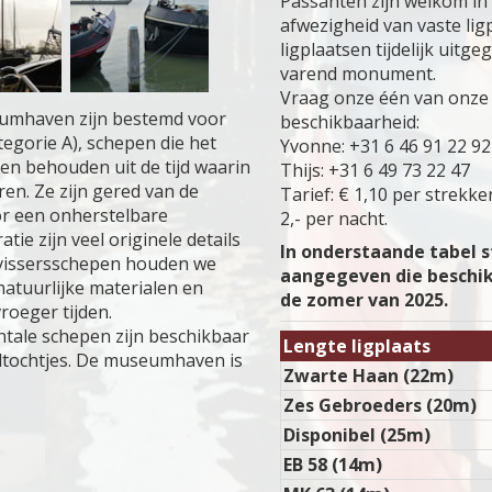
Passanten zijn welkom i
afwezigheid van vaste li
ligplaatsen tijdelijk uit
varend monument.
Vraag onze één van onze
eumhaven zijn bestemd voor
beschikbaarheid:
gorie A), schepen die het
Yvonne: +31 6 46 91 22 92
ben behouden uit de tijd waarin
Thijs: +31 6 49 73 22 47
ren. Ze zijn gered van de
Tarief: € 1,10 per strekk
r een onherstelbare
2,- per nacht.
tie zijn veel originele details
In onderstaande tabel s
 vissersschepen houden we
aangegeven die beschik
natuurlijke materialen en
de zomer van 2025.
roeger tijden.
ale schepen zijn beschikbaar
Lengte ligplaats
iltochtjes. De museumhaven is
Zwarte Haan (22m)
Zes Gebroeders (20m)
Disponibel (25m)
EB 58 (14m)