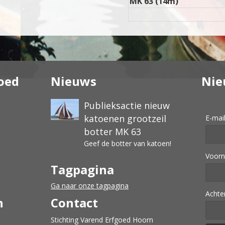
MK 63 (14m)
oed
Nieuws
Nie
Publieksactie nieuw
katoenen grootzeil
E-mai
botter MK 63
Geef de botter van katoen!
Voor
Tagpagina
Ga naar onze tagpagina
Acht
n
Contact
Stichting Varend Erfgoed Hoorn