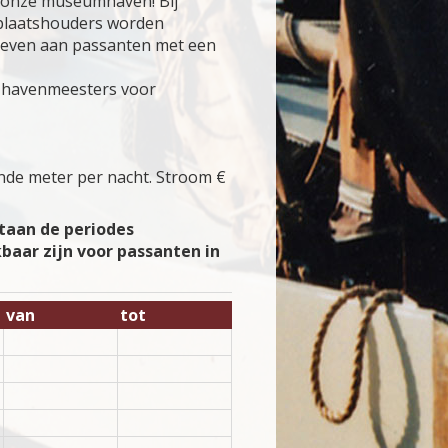
n onze museumhaven! Bij
gplaatshouders worden
gegeven aan passanten met een
 havenmeesters voor
ende meter per nacht. Stroom €
taan de periodes
baar zijn voor passanten in
van
tot