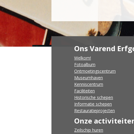
Ons Varend Erfg
Welkom!
Fotoalbum
Ontmoetingscentrum
Museumhaven
Kenniscentrum
Faciliteiten
Historische schepen
Informatie schepen
Restauratieprojecten
Onze activiteite
​Zeilschip huren