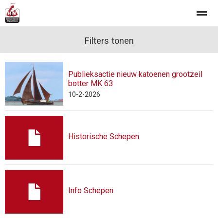
Welkom!
Ons Centrum
Filters tonen
Museumhaven
Ontmoetingscent
Publieksactie nieuw katoenen grootzeil
Home
Zoeken
Nieuws
Foto's
Pag
botter MK 63
10-2-2026
Historische Schepen
Info Schepen